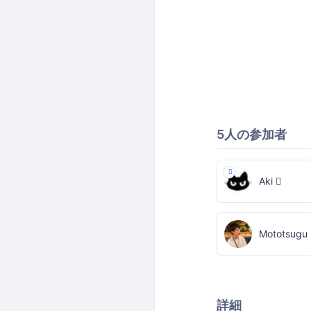
5人の参加者
Aki 
Mototsugu
詳細